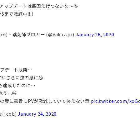
アップデートは毎回えげつないな～💦
/5まで激減中‼️‼️
ari)・薬剤師ブロガー (@yakuzari)
January 26, 2020
アップデート以降…
がさらに虫の息に😅
月も達成したのに…
危うし🤣
プデの度に露骨にPVが激減していて笑えない😇
pic.twitter.com/xoG
i_cob)
January 24, 2020