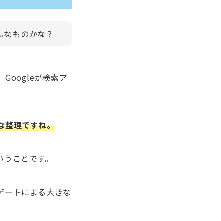
んなものかな？
oogleが検索ア
な整理ですね。
いうことです。
デートによる大きな