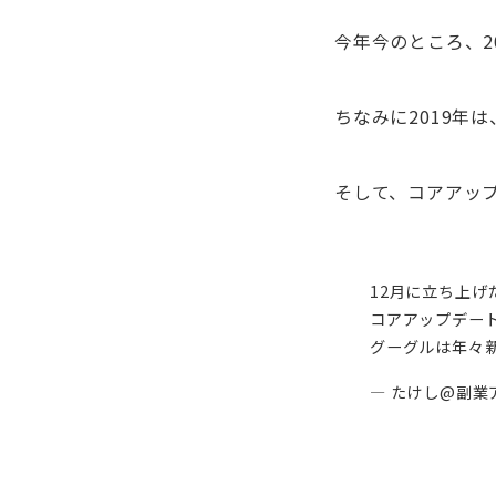
今年今のところ、2
ちなみに2019年
そして、コアアッ
12月に立ち上げ
コアアップデー
グーグルは年々
— たけし@副業アフ