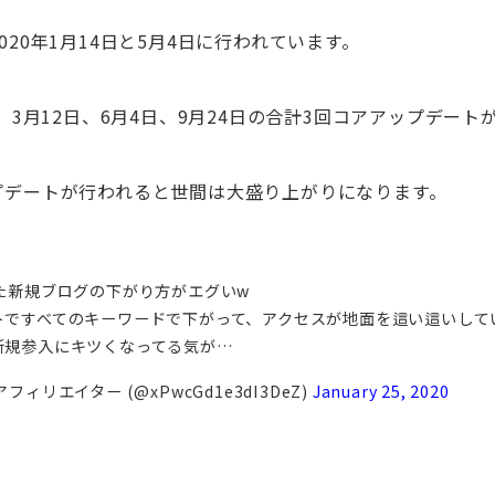
020年1月14日と5月4日に行われています。
は、3月12日、6月4日、9月24日の合計3回コアアップデー
プデートが行われると世間は大盛り上がりになります。
た新規ブログの下がり方がエグいw
トですべてのキーワードで下がって、アクセスが地面を這い這いしてい
新規参入にキツくなってる気が…
ィリエイター (@xPwcGd1e3dI3DeZ)
January 25, 2020