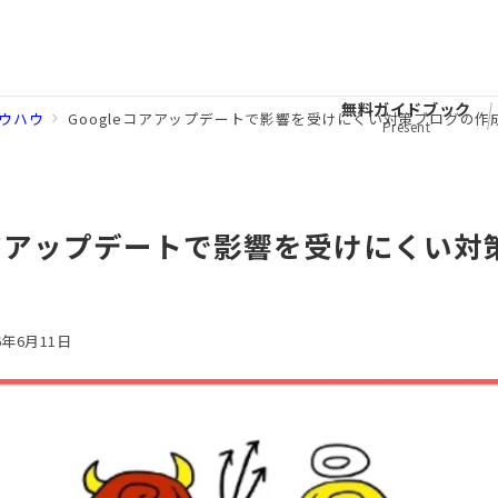
無料ガイドブック
ウハウ
Googleコアアップデートで影響を受けにくい対策ブログの作
Present
eコアアップデートで影響を受けにくい対
6年6月11日