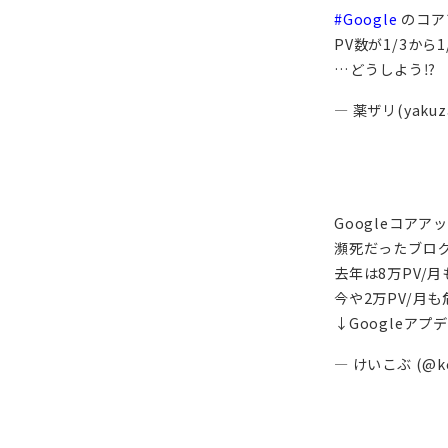
#Google
のコア
PV数が1/3から1
…どうしよう⁉️
— 薬ザリ(yakuz
Googleコア
瀕死だったブログ
去年は8万PV/
今や2万PV/月も
↓Googleア
— けいこぶ (@ke