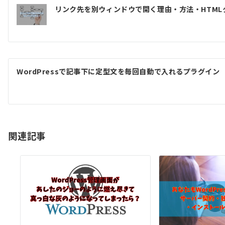
投
リンク先を別ウィンドウで開く理由・方法・HTML
稿
ナ
ビ
ゲ
WordPressで記事下に定型文を毎回自動で入れるプラグイン
ー
シ
ョ
関連記事
ン