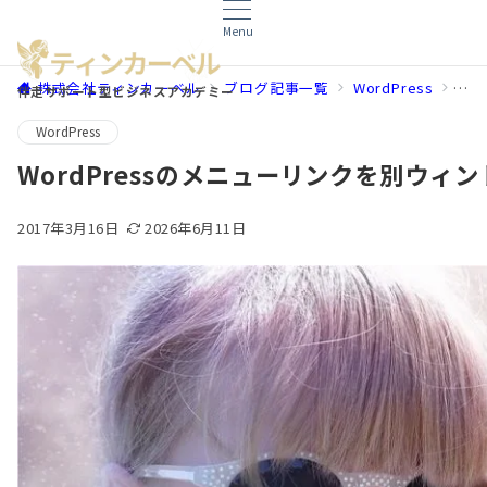
Menu
株式会社ティンカーベル
ブログ記事一覧
WordPress
Wo
伴走サポート型ビジネスアカデミー
WordPress
WordPressのメニューリンクを別ウィ
2017年3月16日
2026年6月11日