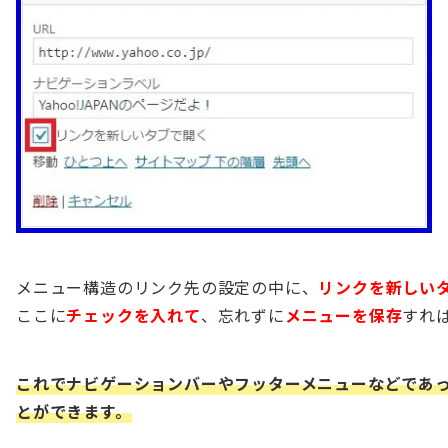
メニュー構造のリンク先の設定の中に、
リンクを新しい
ここに
チェックを入れて
、忘れずに
メニューを保存
すれ
これでナビゲーションバーやフッターメニューなどであ
とができます。